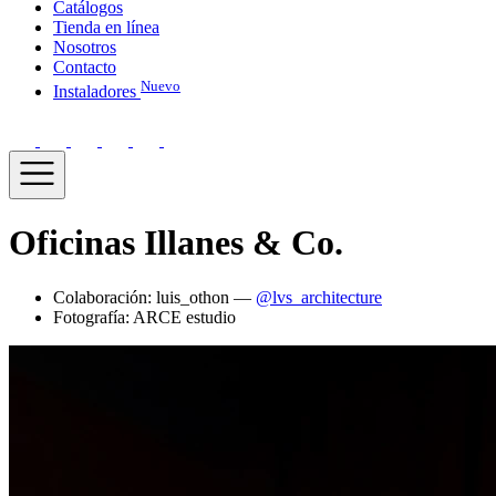
Catálogos
Tienda en línea
Nosotros
Contacto
Nuevo
Instaladores
Oficinas Illanes & Co.
Colaboración:
luis_othon —
@lvs_architecture
Fotografía:
ARCE estudio